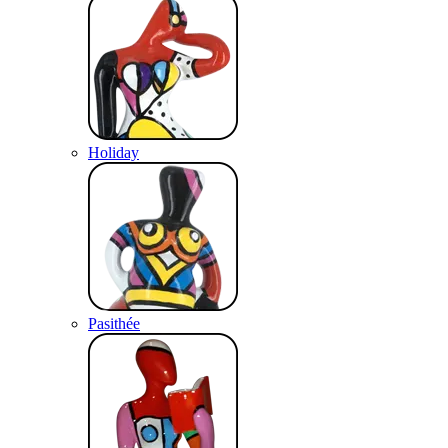
Holiday
Pasithée