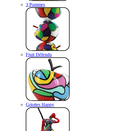
3 Pommes
Fruit Défendu
Griottes Happy