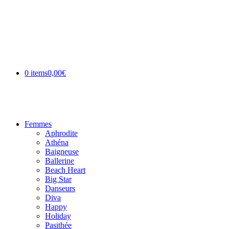
0 items
0,00€
Femmes
Aphrodite
Athéna
Baigneuse
Ballerine
Beach Heart
Big Star
Danseurs
Diva
Happy
Holiday
Pasithée