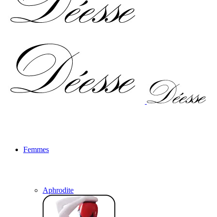
Femmes
Aphrodite