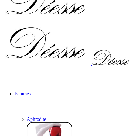
Femmes
Aphrodite