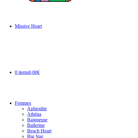
Missive Heart
0 items
0,00€
Femmes
Aphrodite
Athéna
Baigneuse
Ballerine
Beach Heart
Big Star