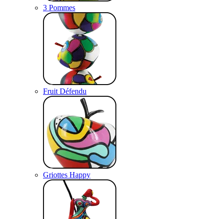
3 Pommes
Fruit Défendu
Griottes Happy