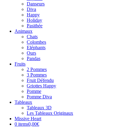
Danseurs
Diva
Happy
Holiday
Pasithée
Animaux
Chats
Colombes
Eléphants
Ours
Pandas
Fruits
2 Pommes
3 Pommes
Fruit Défendu
Griottes Happy
Pomme
Pomme Diva
Tableaux
Tableaux 3D
Les Tableaux Originaux
Missive Heart
0 items
0,00€