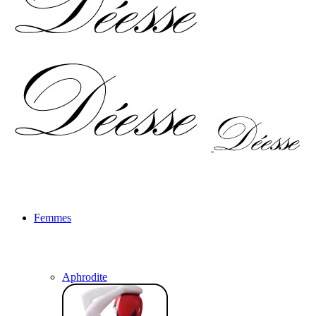
Femmes
Aphrodite