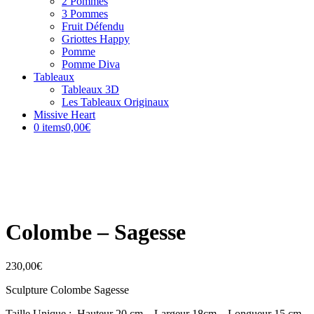
2 Pommes
3 Pommes
Fruit Défendu
Griottes Happy
Pomme
Pomme Diva
Tableaux
Tableaux 3D
Les Tableaux Originaux
Missive Heart
0 items
0,00€
Colombe – Sagesse
230,00
€
Sculpture Colombe Sagesse
Taille Unique : Hauteur 20 cm – Largeur 18cm – Longueur 15 cm