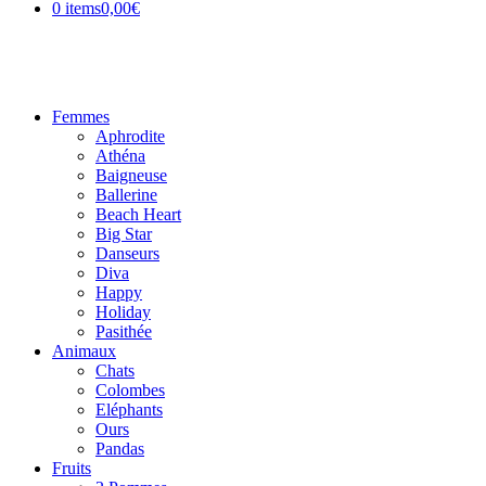
0 items
0,00€
Femmes
Aphrodite
Athéna
Baigneuse
Ballerine
Beach Heart
Big Star
Danseurs
Diva
Happy
Holiday
Pasithée
Animaux
Chats
Colombes
Eléphants
Ours
Pandas
Fruits