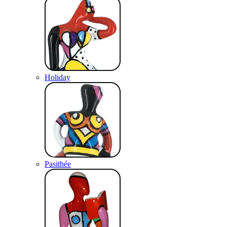
Holiday
Pasithée