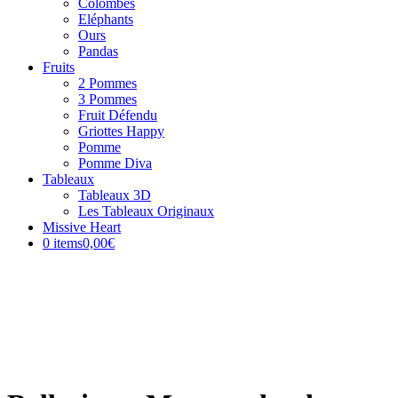
Colombes
Eléphants
Ours
Pandas
Fruits
2 Pommes
3 Pommes
Fruit Défendu
Griottes Happy
Pomme
Pomme Diva
Tableaux
Tableaux 3D
Les Tableaux Originaux
Missive Heart
0 items
0,00€
NEW !