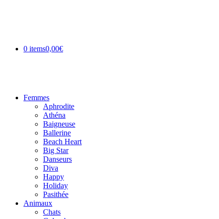
0 items
0,00€
Femmes
Aphrodite
Athéna
Baigneuse
Ballerine
Beach Heart
Big Star
Danseurs
Diva
Happy
Holiday
Pasithée
Animaux
Chats