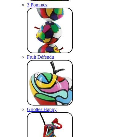
3 Pommes
Fruit Défendu
Griottes Happy