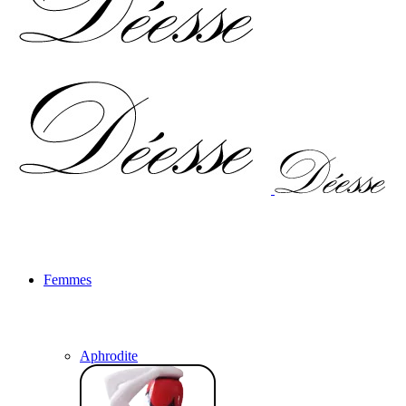
Femmes
Aphrodite