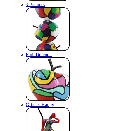
3 Pommes
Fruit Défendu
Griottes Happy