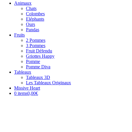
Animaux
Chats
Colombes
Eléphants
Ours
Pandas
Fruits
2 Pommes
3 Pommes
Fruit Défendu
Griottes Happy
Pomme
Pomme Diva
Tableaux
Tableaux 3D
Les Tableaux Originaux
Missive Heart
0 items
0,00€
Exemplaire Unique