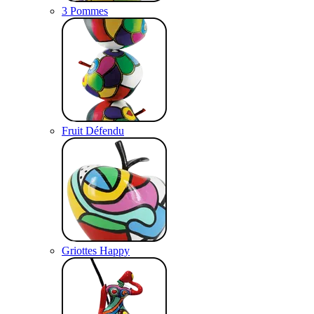
3 Pommes
Fruit Défendu
Griottes Happy