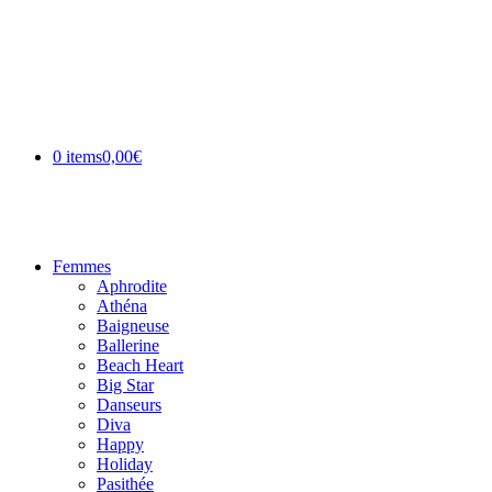
0 items
0,00€
Femmes
Aphrodite
Athéna
Baigneuse
Ballerine
Beach Heart
Big Star
Danseurs
Diva
Happy
Holiday
Pasithée