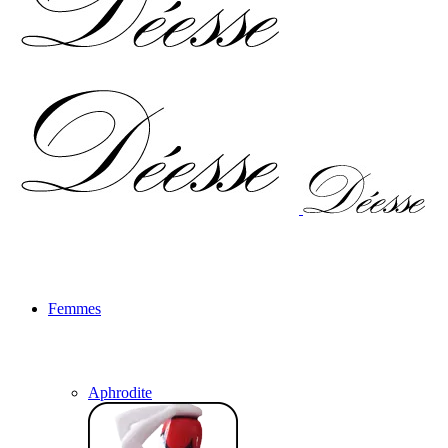
Femmes
Aphrodite