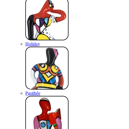
Holiday
Pasithée