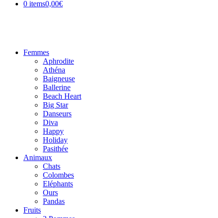
0 items
0,00€
Femmes
Aphrodite
Athéna
Baigneuse
Ballerine
Beach Heart
Big Star
Danseurs
Diva
Happy
Holiday
Pasithée
Animaux
Chats
Colombes
Eléphants
Ours
Pandas
Fruits