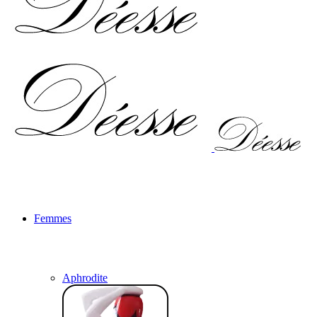
Femmes
Aphrodite