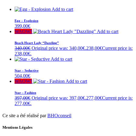
Add to cart
Egg – Explosion
399,00
€
WAOW!
Add to cart
Beach Heart Lady “Dazzling”
340,00
€
Original price was: 340,00€.
238,00
€
Current price is:
238,00€.
Add to cart
Star – Seductive
504,00
€
WAOW!
Add to cart
Star – Fashion
397,00
€
Original price was: 397,00€.
277,00
€
Current price is:
277,00€.
Ce site a été réalisé par
BHOconseil
Mentions Légales