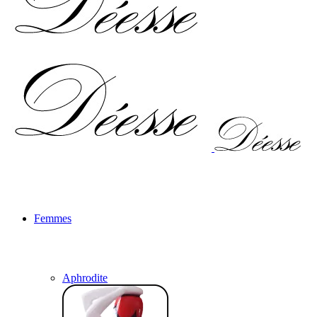
Femmes
Aphrodite