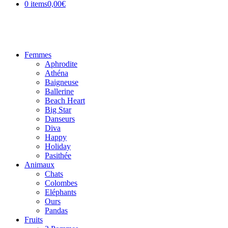
0 items
0,00€
Femmes
Aphrodite
Athéna
Baigneuse
Ballerine
Beach Heart
Big Star
Danseurs
Diva
Happy
Holiday
Pasithée
Animaux
Chats
Colombes
Eléphants
Ours
Pandas
Fruits