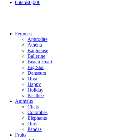
0 items
0,00€
Femmes
Aphrodite
Athéna
Baigneuse
Ballerine
Beach Heart
Big Star
Danseurs
Diva
Happy
Holiday
Pasithée
Animaux
Chats
Colombes
Eléphants
Ours
Pandas
Fruits