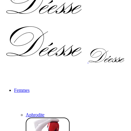
Femmes
Aphrodite