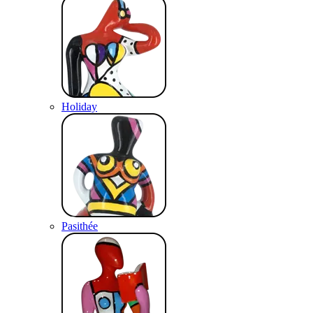
Holiday
Pasithée