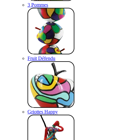
3 Pommes
Fruit Défendu
Griottes Happy