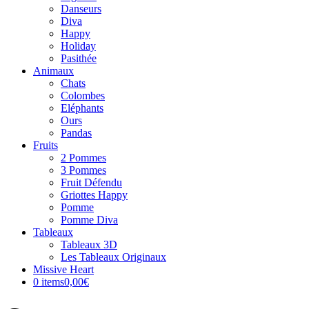
Danseurs
Diva
Happy
Holiday
Pasithée
Animaux
Chats
Colombes
Eléphants
Ours
Pandas
Fruits
2 Pommes
3 Pommes
Fruit Défendu
Griottes Happy
Pomme
Pomme Diva
Tableaux
Tableaux 3D
Les Tableaux Originaux
Missive Heart
0 items
0,00€