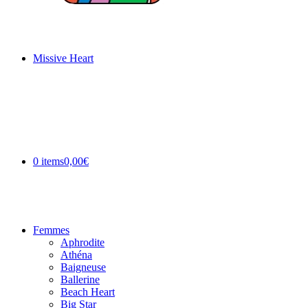
Missive Heart
0 items
0,00€
Femmes
Aphrodite
Athéna
Baigneuse
Ballerine
Beach Heart
Big Star