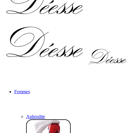
Femmes
Aphrodite