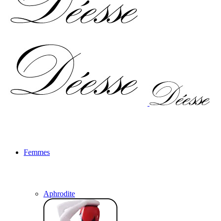
Femmes
Aphrodite