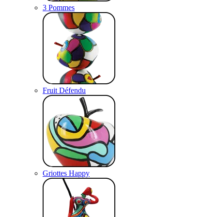
3 Pommes
Fruit Défendu
Griottes Happy