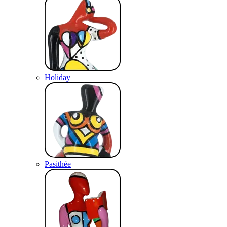
Holiday
Pasithée