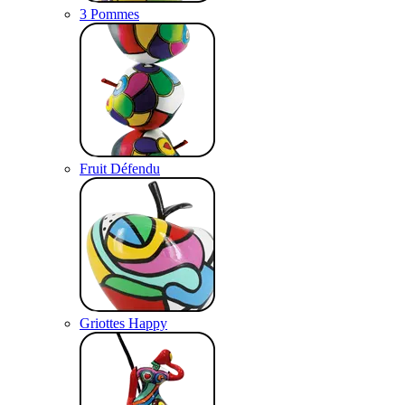
3 Pommes
Fruit Défendu
Griottes Happy