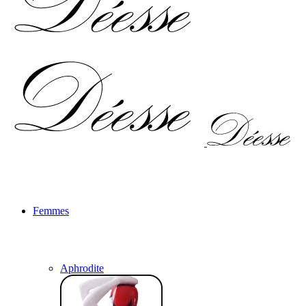
Femmes
Aphrodite