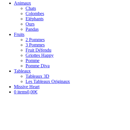
Animaux
Chats
Colombes
Eléphants
Ours
Pandas
Fruits
2 Pommes
3 Pommes
Fruit Défendu
Griottes Happy
Pomme
Pomme Diva
Tableaux
Tableaux 3D
Les Tableaux Originaux
Missive Heart
0 items
0,00€
NEW !