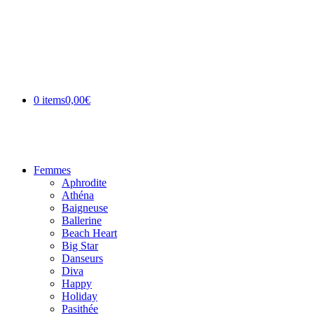
0 items
0,00€
Femmes
Aphrodite
Athéna
Baigneuse
Ballerine
Beach Heart
Big Star
Danseurs
Diva
Happy
Holiday
Pasithée