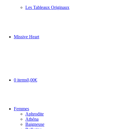
Les Tableaux Originaux
Missive Heart
0 items
0,00€
Femmes
Aphrodite
Athéna
Baigneuse