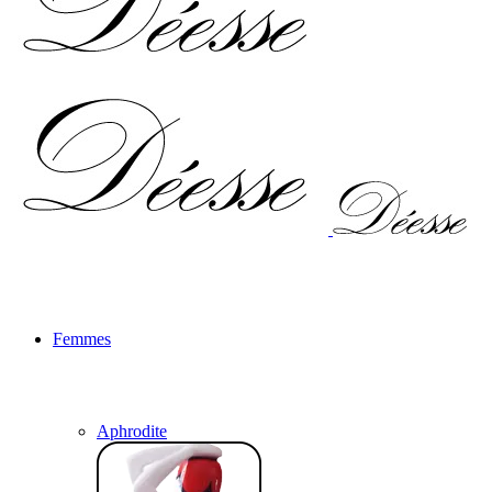
Femmes
Aphrodite