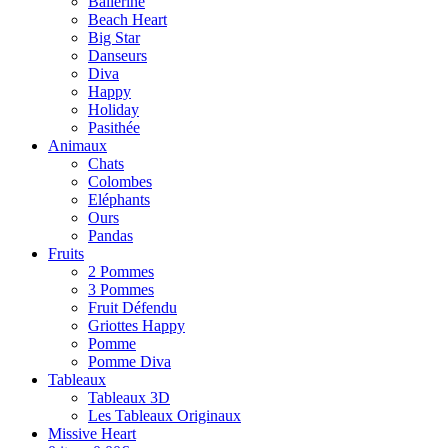
Ballerine
Beach Heart
Big Star
Danseurs
Diva
Happy
Holiday
Pasithée
Animaux
Chats
Colombes
Eléphants
Ours
Pandas
Fruits
2 Pommes
3 Pommes
Fruit Défendu
Griottes Happy
Pomme
Pomme Diva
Tableaux
Tableaux 3D
Les Tableaux Originaux
Missive Heart