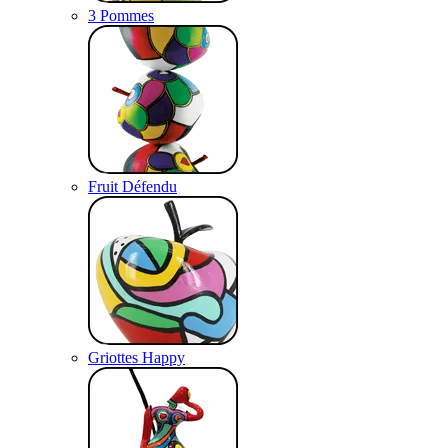
3 Pommes
Fruit Défendu
Griottes Happy